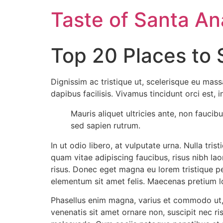
Skip
Taste of Santa An
to
content
Top 20 Places to 
Dignissim ac tristique ut, scelerisque eu mas
dapibus facilisis. Vivamus tincidunt orci est, i
Mauris aliquet ultricies ante, non fauci
sed sapien rutrum.
In ut odio libero, at vulputate urna. Nulla tr
quam vitae adipiscing faucibus, risus nibh la
risus. Donec eget magna eu lorem tristique pe
elementum sit amet felis. Maecenas pretium l
Phasellus enim magna, varius et commodo ut, ult
venenatis sit amet ornare non, suscipit nec r