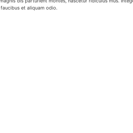
gnis dis parturient montes, nascetur ridiculus mus. Integer
faucibus et aliquam odio.