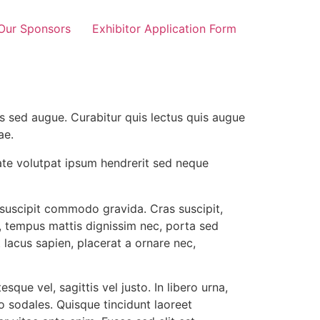
Our Sponsors
Exhibitor Application Form
us sed augue. Curabitur quis lectus quis augue
ae.
tate volutpat ipsum hendrerit sed neque
m suscipit commodo gravida. Cras suscipit,
t, tempus mattis dignissim nec, porta sed
lacus sapien, placerat a ornare nec,
sque vel, sagittis vel justo. In libero urna,
o sodales. Quisque tincidunt laoreet