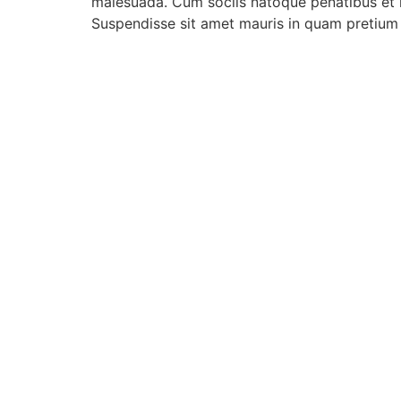
malesuada. Cum sociis natoque penatibus et ma
Suspendisse sit amet mauris in quam pretium 